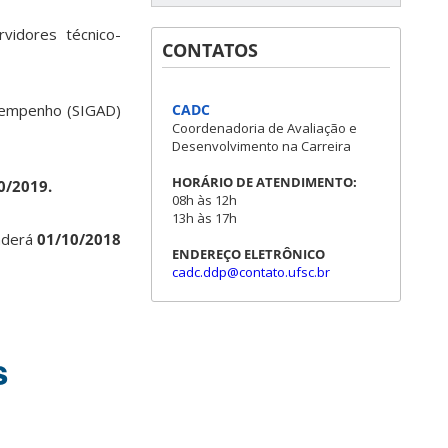
idores técnico-
CONTATOS
CADC
esempenho (SIGAD)
Coordenadoria de Avaliação e
Desenvolvimento na Carreira
HORÁRIO DE ATENDIMENTO:
0/2019.
08h às 12h
13h às 17h
nderá
01/10/2018
ENDEREÇO ELETRÔNICO
cadc.ddp@contato.ufsc.br
s