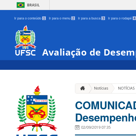
BRASIL
Ir para o conteúdo
1
Ir para o menu
2
Ir para a busca
3
Ir para o rodapé
4
Avaliação de Dese
Notícias
NOTÍCIAS
COMUNICADO
Desempenho
02/09/2019 07:35