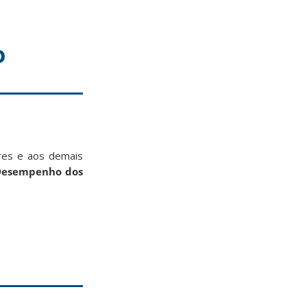
o
ores e aos demais
 Desempenho dos