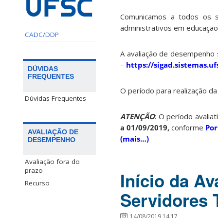
Comunicamos a todos os s
administrativos em educação
CADC/DDP
A avaliação de desempenho 
–
https://sigad.sistemas.uf
DÚVIDAS
FREQUENTES
O período para realização d
Dúvidas Frequentes
ATENÇÃO
: O período avali
a 01/09/2019,
conforme
Por
AVALIAÇÃO DE
(mais…)
DESEMPENHO
Avaliação fora do
prazo
Início da A
Recurso
Servidores 
14/08/2019 14:17