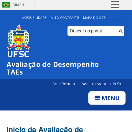
BRASIL
Simplifique!
ACESSIBILIDADE
ALTO CONTRASTE
MAPA DO SITE
Comunica BR
Participe
Acesso à informação
Legislação
Avaliação de Desempenho
Canais
TAEs
Área Restrita
Administradores do Site
MENU
Início da Avaliação de