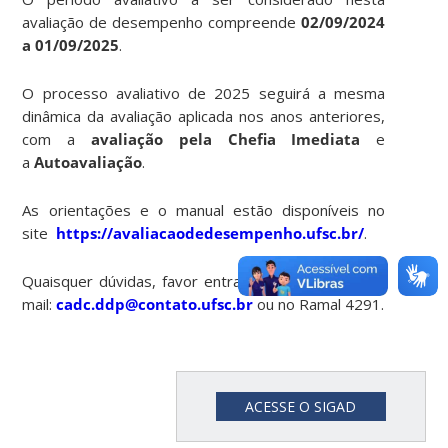
avaliação de desempenho compreende
02/09/2024
a 01/09/2025
.
O processo avaliativo de 2025 seguirá a mesma
dinâmica da avaliação aplicada nos anos anteriores,
com a
avaliação pela Chefia Imediata
e
a
A
utoavaliação
.
As orientações e o manual estão disponíveis no
site
https://avaliacaodedesempenho.ufsc.br/
.
Quaisquer dúvidas, favor entrar em contato por e-
mail:
cadc.ddp@contato.ufsc.br
ou no Ramal 4291.
ACESSE O SIGAD